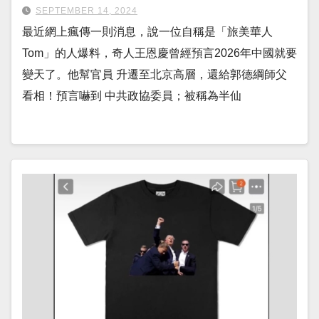
SEPTEMBER 14, 2024
最近網上瘋傳一則消息，說一位自稱是「旅美華人
Tom」的人爆料，奇人王恩慶曾經預言2026年中國就要
變天了。他幫官員 升遷至北京高層，還給郭德綱師父
看相！預言嚇到 中共政協委員；被稱為半仙