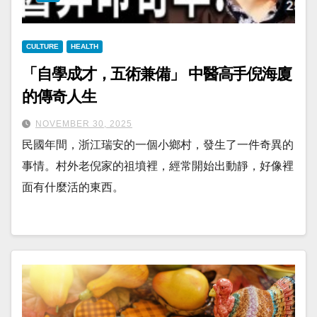
CULTURE
HEALTH
「自學成才，五術兼備」 中醫高手倪海廈
的傳奇人生
NOVEMBER 30, 2025
民國年間，浙江瑞安的一個小鄉村，發生了一件奇異的
事情。村外老倪家的祖墳裡，經常開始出動靜，好像裡
面有什麼活的東西。