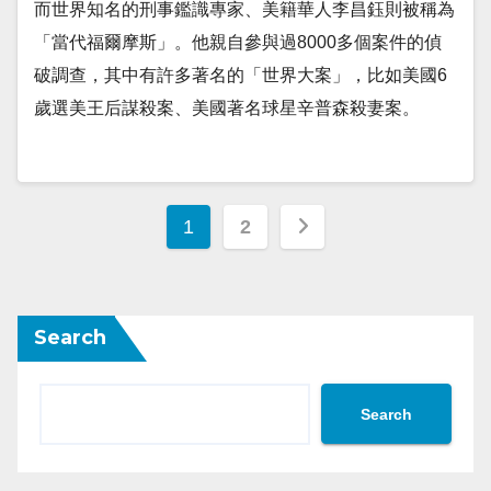
而世界知名的刑事鑑識專家、美籍華人李昌鈺則被稱為
「當代福爾摩斯」。他親自參與過8000多個案件的偵
破調查，其中有許多著名的「世界大案」，比如美國6
歲選美王后謀殺案、美國著名球星辛普森殺妻案。
Posts
1
2
navigation
Search
Search