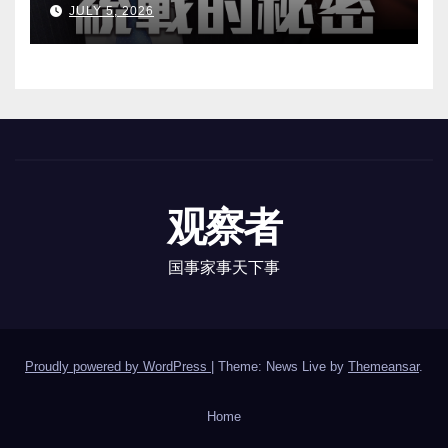
JULY 5, 2026
观察者
国事家事天下事
Proudly powered by WordPress
|
Theme: News Live by
Themeansar
.
Home