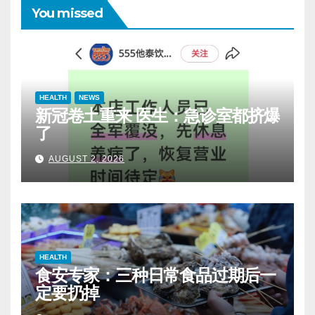
You missed
HEALTH
NEWS
新冠卷土重来 医生：急诊室都挤爆
了
AUGUST 2, 2026
HEALTH
食安专家：三种日常食品过期后一
定要扔掉