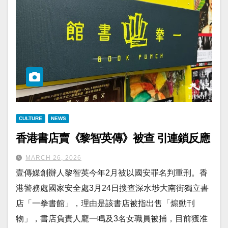
CULTURE
NEWS
香港書店賣《黎智英傳》被查 引連鎖反應
MARCH 26, 2026
壹傳媒創辦人黎智英今年2月被以國安罪名判重刑。香
港警務處國家安全處3月24日搜查深水埗大南街獨立書
店「一拳書館」，理由是該書店被指出售「煽動刊
物」，書店負責人龐一鳴及3名女職員被捕，目前獲准