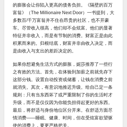
的膨胀会让你陷入更高的债务负担。《隔壁的百万
富翁》（The Millionaire Next Door）一书提到，大
多数百/千万富翁并不住在昂贵的社区，也不开豪
车。尽管收入很高，他们却不会炫富。他们的显著
特征并非收入，而是有节制的消费。财富正是由此
积累而来的。归根结底，财富并非由收入决定，而
是由收入与支出的差距决定的。
如果你想避免生活方式的膨胀，妮莎推荐了一些行
之有效的方法。首先，在体验到加薪之前就先存下
这部分钱。设置自动投资或储蓄，让钱在消费之前
就消失。其次，有意识地推迟升级。给自己定一条
规则：只有当东西坏了或严重限制了你的生活时才
升级，而不是仅仅因为你能负担得起更好的东西。
最后，将舒适与身份地位区分开来。在舒适方面尽
情消费——睡眠、健康、时间，但在受炫富欲望驱
使的消费上，要更严格把关。