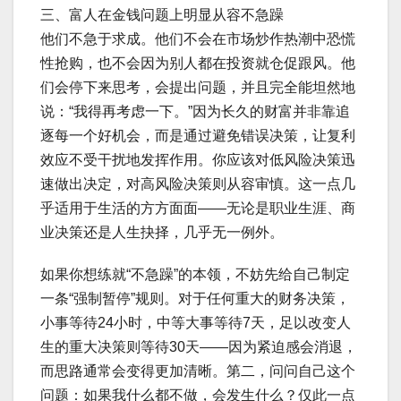
三、富人在金钱问题上明显从容不急躁
他们不急于求成。他们不会在市场炒作热潮中恐慌
性抢购，也不会因为别人都在投资就仓促跟风。他
们会停下来思考，会提出问题，并且完全能坦然地
说：“我得再考虑一下。”因为长久的财富并非靠追
逐每一个好机会，而是通过避免错误决策，让复利
效应不受干扰地发挥作用。你应该对低风险决策迅
速做出决定，对高风险决策则从容审慎。这一点几
乎适用于生活的方方面面——无论是职业生涯、商
业决策还是人生抉择，几乎无一例外。
如果你想练就“不急躁”的本领，不妨先给自己制定
一条“强制暂停”规则。对于任何重大的财务决策，
小事等待24小时，中等大事等待7天，足以改变人
生的重大决策则等待30天——因为紧迫感会消退，
而思路通常会变得更加清晰。第二，问问自己这个
问题：如果我什么都不做，会发生什么？仅此一点