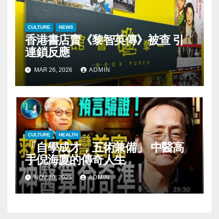
CULTURE
NEWS
香港書店賣《黎智英傳》被查 引
連鎖反應
MAR 26, 2026
ADMIN
CULTURE
HEALTH
「自學成才，五術兼備」 中醫高
手倪海廈的傳奇人生
NOV 30, 2025
ADMIN