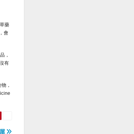
種草藥
，會
產品，
沒有
染物，
cine
租屋