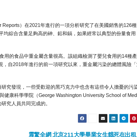
 Reports）在2021年進行的一項分析研究了在美國銷售的126
「平均綜合含量足夠高的砷、鉛和鎘，如果經常以典型的份量食用
兒食用的食品中重金屬含量很高。該組織檢測了嬰兒食用的14種
，自2018年進行的前一項研究以來，重金屬污染的總體風險「
一項研究發現，一些受歡迎的黑巧克力中也含有這些令人擔憂的污
orge Washington University School of Medi
com公司的研究人員共同完成的。
震驚全網 北京211大學畢業女生餓死在出