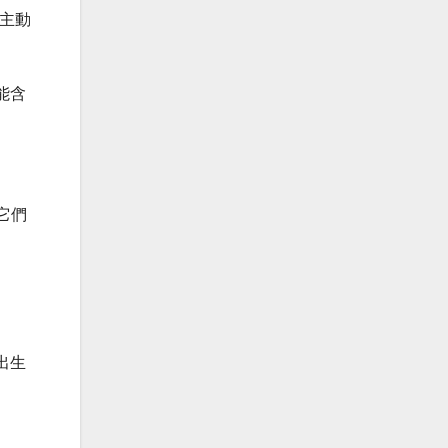
而主動
可能含
它們
出生