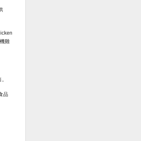
供
cken
有機雞
售。
食品