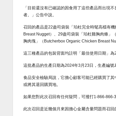
「目前還沒有已確認的因食用了這些產品而出現不
者。」公告中說。
召回的產品是22盎司袋裝「珀杜完全時髦高檔有機麵包屑雞胸肉塊」（
Breast Nugget）、29盎司袋裝「珀杜雞胸肉條」（Perd
胸肉塊」（Butcherbox Organic Chicken Breast 
這三種產品的包裝背面均註明「最佳使用日期」為20
這批產品的生產日期為2024年3月23日，生產編號
食品安全檢驗局說，它擔心顧客可能已經購買了其
或將其退回購買地。
如果您對此次召回有任何疑問，可撥打1-866-866
此次召回是近幾個月來因擔心金屬含量問題而召回