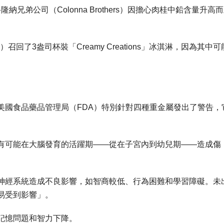
科隆納兄弟公司（Colonna Brothers）因擔心肉桂中鉛含量升高
pany）召回了3盎司杯裝「Creamy Creations」冰淇淋，因為其中
美國食品藥品管理局（FDA）特別針對四種重金屬發出了警告，
有可能在大腦發育的活躍期——從在子宮內到幼兒期——造成傷
神經系統造成不良影響，如智商較低、行為困難和學習障礙。未
易受到影響」。
記憶問題和智力下降。