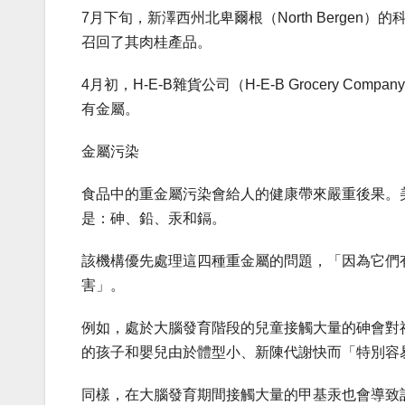
7月下旬，新澤西州北卑爾根（North Bergen）的
召回了其肉桂產品。
4月初，H-E-B雜貨公司（H-E-B Grocery Com
有金屬。
金屬污染
食品中的重金屬污染會給人的健康帶來嚴重後果。
是：砷、鉛、汞和鎘。
該機構優先處理這四種重金屬的問題，「因為它們
害」。
例如，處於大腦發育階段的兒童接觸大量的砷會對
的孩子和嬰兒由於體型小、新陳代謝快而「特別容
同樣，在大腦發育期間接觸大量的甲基汞也會導致