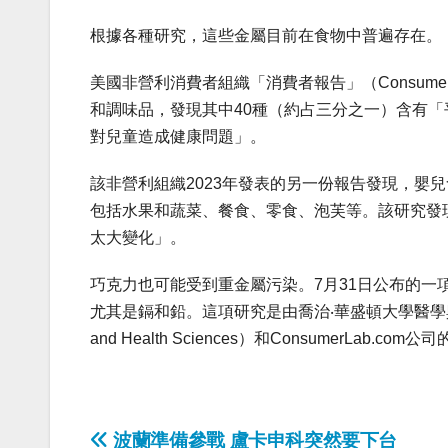
根據各種研究，這些金屬目前在食物中普遍存在。
美國非營利消費者組織「消費者報告」（Consumer
和調味品，發現其中40種（約占三分之一）含有
對兒童造成健康問題」。
該非營利組織2023年發表的另一份報告發現，嬰
包括水果和蔬菜、餐食、零食、泡芙等。該研究發現
太大變化」。
巧克力也可能受到重金屬污染。7月31日公布的
尤其是鎘和鉛。這項研究是由喬治‧華盛頓大學醫學與健康科學學院（Ge
and Health Sciences）和ConsumerLab.
Post
波蘭準備參戰 盧卡申科突然要下台