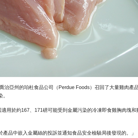
治亞州的珀杜食品公司（Perdue Foods）召回了大量雞肉產
染。
適用於約167、171磅可能受到金屬污染的冷凍即食雞胸肉塊和
於產品中嵌入金屬絲的投訴並通知食品安全檢驗局後發現的。」