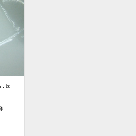
品，因
雞