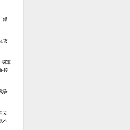
「錯
反攻
外國軍
並控
戰爭
建立
就不