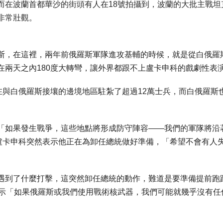
而在波蘭首都華沙的街頭有人在18號拍攝到，波蘭的大批主戰坦
非常壯觀。
斯，在這裡，兩年前俄羅斯軍隊進攻基輔的時候，就是從白俄羅
在兩天之內180度大轉彎，讓外界都跟不上盧卡申科的戲劇性表
在與白俄羅斯接壤的邊境地區駐紮了超過12萬士兵，而白俄羅斯
「如果發生戰爭，這些地點將形成防守陣容——我們的軍隊將沿
，盧卡申科突然表示他正在為卸任總統做好準備，「希望不會有人
遇到了什麼打擊，這突然卸任總統的動作，難道是要準備提前跑
表示「如果俄羅斯或我們使用戰術核武器，我們可能就幾乎沒有任