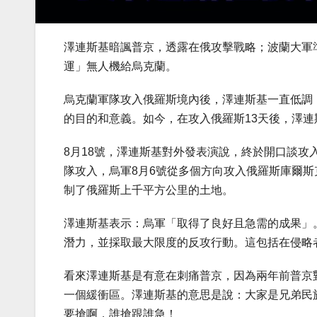
澤連斯基暗諷普京，透露在俄攻擊戰略；波蘭大軍
運」無人機給烏克蘭。
烏克蘭軍隊攻入俄羅斯境內後，澤連斯基一直低調
的目的和意義。如今，在攻入俄羅斯13天後，澤連
8月18號，澤連斯基對外發表演說，終於開口談
隊攻入，烏軍8月6號從多個方向攻入俄羅斯庫爾
制了俄羅斯上千平方公里的土地。
澤連斯基表示：烏軍「取得了良好且急需的成果」
潛力，並採取最大限度的反攻行動。這包括在侵略
看來澤連斯基是有意在刺痛普京，因為兩年前普京
一個緩衝區。澤連斯基的意思是說：大家是兄弟民
要搶啊，誰搶跟誰急！