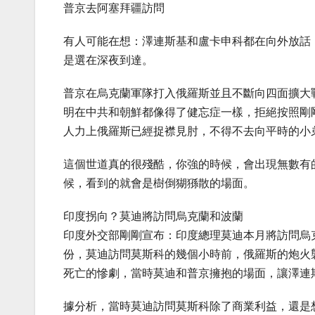
普京去阿塞拜疆訪問
有人可能在想：澤連斯基和盧卡申科都在向外放話
是選在深夜到達。
普京在烏克蘭軍隊打入俄羅斯並且不斷向四面擴大
明在中共和朝鮮都像得了健忘症一樣，拒絕按照剛
人力上俄羅斯已經捉襟見肘，不得不去向平時的小
這個世道真的很殘酷，你強的時候，會出現無數有
候，看到的就會是樹倒猢猻散的場面。
印度拐向？莫迪將訪問烏克蘭和波蘭
印度外交部剛剛宣布：印度總理莫迪本月將訪問烏
份，莫迪訪問莫斯科的幾個小時前，俄羅斯的炮火
死亡的慘劇，當時莫迪和普京擁抱的場面，讓澤連
據分析，當時莫迪訪問莫斯科除了商業利益，還是