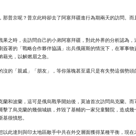
，那普京呢？普京此時卻去了阿塞拜疆進行為期兩天的訪問。而
戰果之時，去訪問自己的小弟阿塞拜疆，對此外界的分析認為，
剛簽署的「戰略合作夥伴協議」出兵俄羅斯的情況下，在軍事物
弟藉光，以解燃眉之急。
的沒的「親戚」「朋友」，等你落魄甚至還只是有失勢這個勢頭
克蘭和波蘭，這可是俄烏戰爭開始後，莫迪首次訪問烏克蘭。而
襲擊了烏克蘭的幾個城鎮，炸毀了基輔的一家兒童醫院，造成幾
斯基很憤怒。
想以此達到與印太地區敵手中共在外交層面獲得某種平衡，現在