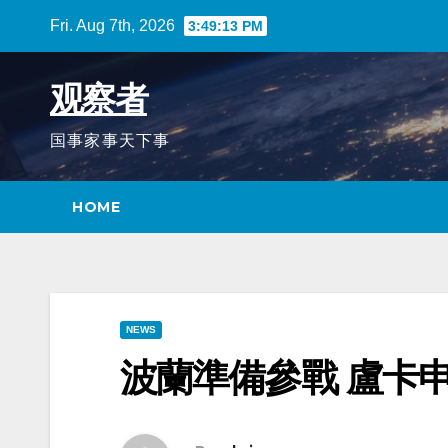
Skip
Fri. Aug 7th, 2026
3:49:14 PM
to
content
观察者
国事家事天下事
HOME
NEWS
波蘭準備參戰 盧卡