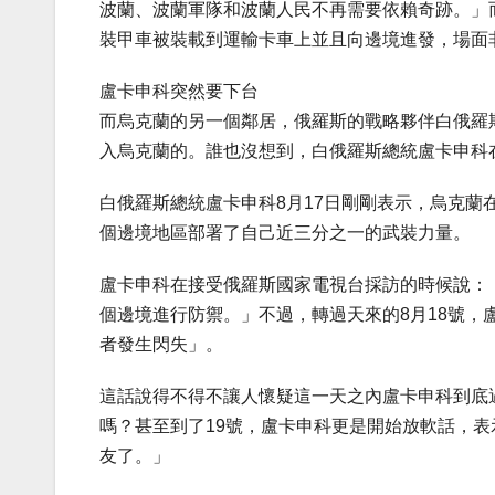
波蘭、波蘭軍隊和波蘭人民不再需要依賴奇跡。」
裝甲車被裝載到運輸卡車上並且向邊境進發，場面
盧卡申科突然要下台
而烏克蘭的另一個鄰居，俄羅斯的戰略夥伴白俄羅
入烏克蘭的。誰也沒想到，白俄羅斯總統盧卡申科
白俄羅斯總統盧卡申科8月17日剛剛表示，烏克蘭
個邊境地區部署了自己近三分之一的武裝力量。
盧卡申科在接受俄羅斯國家電視台採訪的時候說：
個邊境進行防禦。」不過，轉過天來的8月18號
者發生閃失」。
這話說得不得不讓人懷疑這一天之內盧卡申科到底
嗎？甚至到了19號，盧卡申科更是開始放軟話，
友了。」