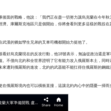
隊後面的戰略，他說：「我們正在盡一切努力讓烏克蘭在今年秋
經濟。庫爾斯克地區只是個開始，你將會看到更多這樣的戰役在
在武漢的猶如孿生兄弟的叉車司機都開始力挺他了。
很看好烏克蘭現在的反攻行動，他18號表示，無論從政治還是軍
值。不僅向北約和全世界證明了它有能力攻入俄羅斯本土，同時
未來遭到俄羅斯的進攻，北約的武器能不能扛得住俄羅斯的鋼鐵
使在俄羅斯境內也可以橫衝直撞，這讓北約內心中的隱憂一掃而