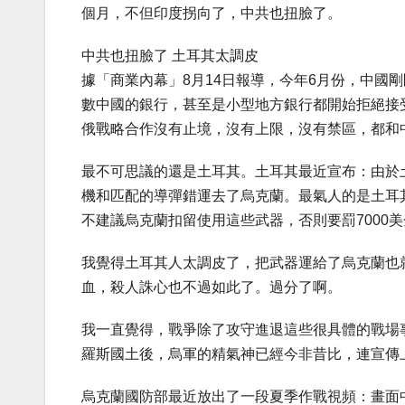
個月，不但印度拐向了，中共也扭臉了。
中共也扭臉了 土耳其太調皮
據「商業內幕」8月14日報導，今年6月份，中國
數中國的銀行，甚至是小型地方銀行都開始拒絕接
俄戰略合作沒有止境，沒有上限，沒有禁區，都和
最不可思議的還是土耳其。土耳其最近宣布：由於
機和匹配的導彈錯運去了烏克蘭。最氣人的是土耳其
不建議烏克蘭扣留使用這些武器，否則要罰7000
我覺得土耳其人太調皮了，把武器運給了烏克蘭也
血，殺人誅心也不過如此了。過分了啊。
我一直覺得，戰爭除了攻守進退這些很具體的戰場
羅斯國土後，烏軍的精氣神已經今非昔比，連宣傳
烏克蘭國防部最近放出了一段夏季作戰視頻：畫面