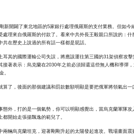
剛剛新開闢了東北地區的5家銀行處理俄羅斯的支付業務。但如今
受處理來自俄羅斯的付款了。看來中共外長王毅親口所說的：什
中共在歷史上說過的所有話一樣都是屁話。
土耳其的國際運輸公司失誤，將應該運往第三國的31架偵察攻擊
接著表示：烏克蘭在2030年之前必須歸還這些無人機和導彈，
美金。
就算了，後面的那個建議和罰款數額明顯是要把俄軍將領氣出一
事態外，打的是一個氣勢，你可以明顯感覺出，當烏克蘭軍隊攻
上都開始走張揚飄逸的範兒了。
中兩輛烏克蘭坦克，迎著剛剛升起的太陽發起進攻。戰場畫面震