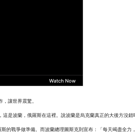
作，讓世界震驚。
，這是波蘭，俄羅斯在這裡。說波蘭是烏克蘭真正的大後方沒錯
俄羅斯的戰爭做準備。而波蘭總理圖斯克則宣布：「每天竭盡全力