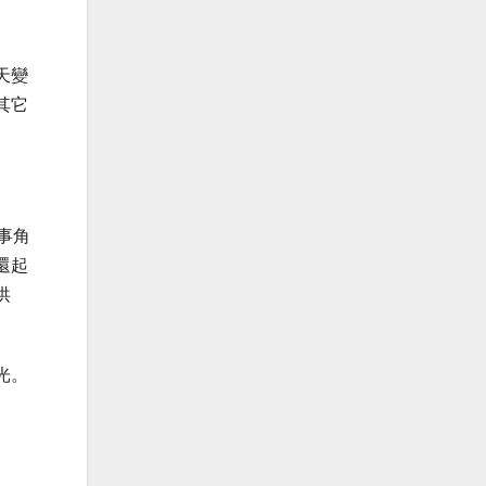
天變
其它
事角
還起
洪
光。