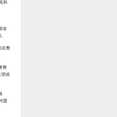
克和
斯攻
演。
也在整
著整
失望或
路
何盟