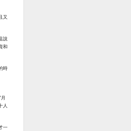
且又
這說
資和
的時
7月
十人
才一