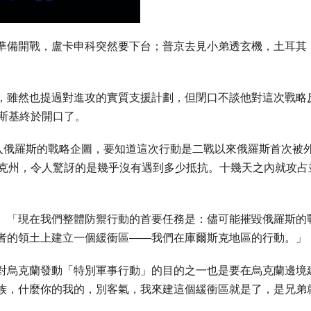
準備開戰，盧卡申科突然要下台；普京去見小弟透玄機，土耳其
，雖然也提過對進攻的實質支援計劃，但閉口不談他對這次戰略
斯基終於開口了。
攻入俄羅斯的戰略企圖，要知道這次行動是二戰以來俄羅斯首次被
斯克州，令人驚訝的是幾乎沒有遇到多少抵抗。十幾天之內就攻占
。「現在我們整體防禦行動的首要任務是：儘可能摧毀俄羅斯的
者的領土上建立一個緩衝區——我們在庫爾斯克地區的行動。」
對烏克蘭發動「特別軍事行動」的目的之一也是要在烏克蘭邊境
族，什麼你的我的，別客氣，我來建這個緩衝區就是了，是兄弟