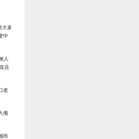
絕大多
麼中
無人
並且
口老
入俄
撼而