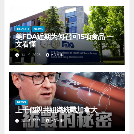
HEALTH
NEWS
美FDA近期为何召回15项食品 一
文看懂
JUL 9, 2026
ADMIN
NEWS
上千個親共組織統戰加拿大
JUL 5, 2026
ADMIN