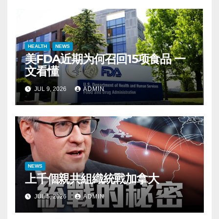
HEALTH
NEWS
美FDA近期为何召回15项食品 一
文看懂
JUL 9, 2026
ADMIN
NEWS
上千個親共組織統戰加拿大
JUL 5, 2026
ADMIN