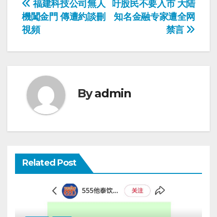
Post
福建科技公司無人
吁股民不要入市 大陆
機闖金門 傳遭約談刪
知名金融专家遭全网
navigation
視頻
禁言
By
admin
Related Post