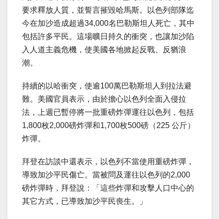
要求釋放人質，並誓言摧毀哈馬斯。以色列部隊迄
今在加沙造成超過34,000名巴勒斯坦人死亡，其中
包括許多平民。這場曠日持久的衝突，也讓加沙陷
入人道主義危機，使美國各地掀起反戰、反猶浪
潮。
持續的以哈衝突，使逾100萬巴勒斯坦人到拉法避
難。美國官員表示，由於擔心以色列全面入侵拉
法，上週已暫停將一批重磅炸彈運往以色列，包括
1,800枚2,000磅炸彈和1,700枚500磅（225 公斤）
炸彈。
拜登在訪談中還表示，以色列不當使用重磅炸彈，
導致加沙平民傷亡。當被問及運往以色列的2,000
磅炸彈時，拜登說：「這些炸彈和攻擊人口中心的
其它方式，已導致加沙平民喪生。」