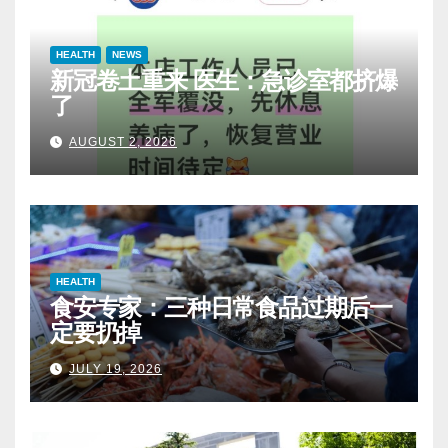
HEALTH
NEWS
新冠卷土重来 医生：急诊室都挤爆
了
AUGUST 2, 2026
HEALTH
食安专家：三种日常食品过期后一
定要扔掉
JULY 19, 2026