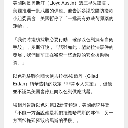
美國防長奧斯汀（Lloyd Austin）週三早先證實，
美國推遲一批武器的供應。他告訴參議院國防撥款
小組委員會，美國暫停了「一批高有效載荷彈藥的
運輸」。
「我們將繼續採取必要行動，確保以色列擁有自衛
手段」，奧斯汀說，「話雖如此，鑒於拉法事件的
發展，我們目前正在審查一些近期的安全援助物
資。」
以色列駐聯合國大使吉拉德‧埃爾丹（Gilad
Erdan）稱華盛頓的決定「非常令人失望」，但他
並不認為美國會停止向以色列供應武器。
埃爾丹告訴以色列第12新聞頻道，美國總統拜登
「不能一方面說他是我們摧毀哈馬斯的夥伴，另一
方面卻拖延摧毀哈馬斯的手段」。