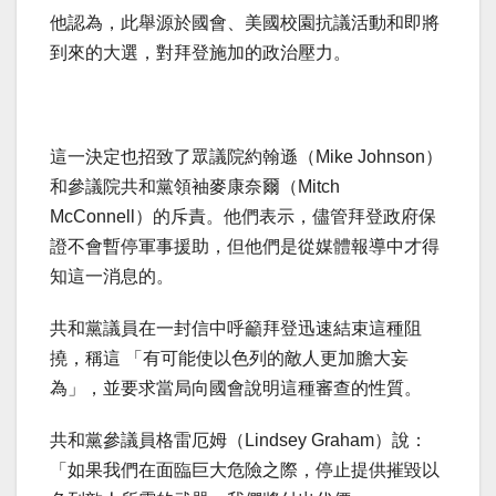
他認為，此舉源於國會、美國校園抗議活動和即將
到來的大選，對拜登施加的政治壓力。
這一決定也招致了眾議院約翰遜（Mike Johnson）
和參議院共和黨領袖麥康奈爾（Mitch
McConnell）的斥責。他們表示，儘管拜登政府保
證不會暫停軍事援助，但他們是從媒體報導中才得
知這一消息的。
共和黨議員在一封信中呼籲拜登迅速結束這種阻
撓，稱這 「有可能使以色列的敵人更加膽大妄
為」，並要求當局向國會說明這種審查的性質。
共和黨參議員格雷厄姆（Lindsey Graham）說：
「如果我們在面臨巨大危險之際，停止提供摧毀以