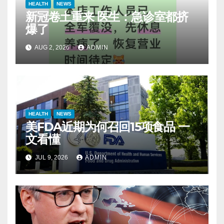
HEALTH
NEWS
新冠卷土重来 医生：急诊室都挤
爆了
AUG 2, 2026
ADMIN
HEALTH
NEWS
美FDA近期为何召回15项食品 一
文看懂
JUL 9, 2026
ADMIN