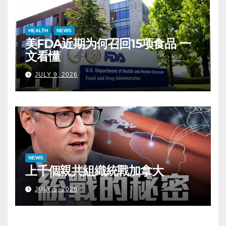
HEALTH
NEWS
美FDA近期为何召回15项食品 一
文看懂
JULY 9, 2026
NEWS
上千個親共組織統戰加拿大
JULY 5, 2026