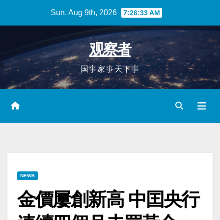
Skip
Sun. Aug 9th, 2026
7:26:34 AM
to
content
观察者
国事家事天下事
NEWS
金價屢創新高 中囯央行