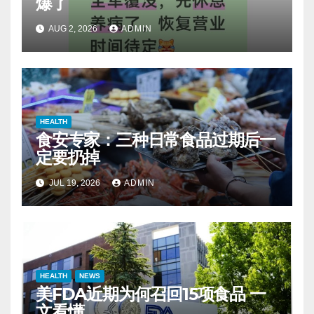
爆了
AUG 2, 2026
ADMIN
HEALTH
食安专家：三种日常食品过期后一
定要扔掉
JUL 19, 2026
ADMIN
HEALTH
NEWS
美FDA近期为何召回15项食品 一
文看懂