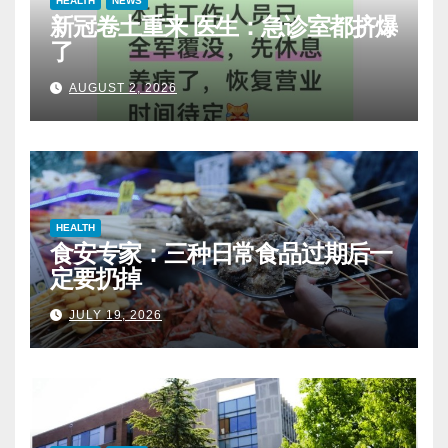
HEALTH
NEWS
新冠卷土重来 医生：急诊室都挤爆
了
AUGUST 2, 2026
HEALTH
食安专家：三种日常食品过期后一
定要扔掉
JULY 19, 2026